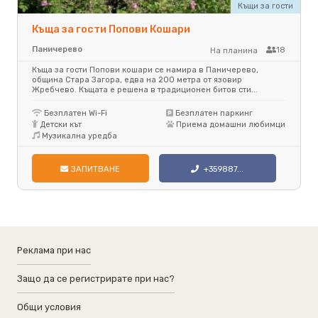
Къщи за гости
Къща за гости Попови Кошари
Паничерево
18
На планина
Къща за гости Попови кошари се намира в Паничерево,
община Стара Загора, едва на 200 метра от язовир
Жребчево. Къщата е решена в традиционен битов сти...
Безплатен Wi-Fi
Безплатен паркинг
Детски кът
Приема домашни любимци
Музикална уредба
ЗАПИТВАНЕ
+359887...
Реклама при нас
Защо да се регистрирате при нас?
Общи условия