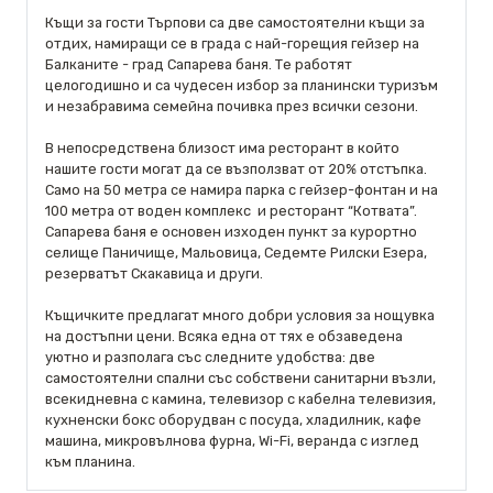
Къщи за гости Търпови са две самостоятелни къщи за
отдих, намиращи се в градa с най-горещия гейзер на
Балканите - град Сапарева баня. Те работят
целогодишно и са чудесен избор за планински туризъм
и незабравима семейна почивка през всички сезони.
В непосредствена близост има ресторант в който
нашите гости могат да се възползват от 20% отстъпка.
Само на 50 метра се намира парка с гейзер-фонтан и на
100 метра от воден комплекс и ресторант “Котвата”.
Сапарева баня е основен изходен пункт за курортно
селище Паничище, Мальовица, Седемте Рилски Езера,
резерватът Скакавица и други.
Къщичките предлагат много добри условия за нощувка
на достъпни цени. Всяка една от тях е обзаведена
уютно и разполага със следните удобства: две
самостоятелни спални със собствени санитарни възли,
всекидневна с камина, телевизор с кабелна телевизия,
кухненски бокс оборудван с посуда, хладилник, кафе
машина, микровълнова фурна, Wi-Fi, веранда с изглед
към планина.