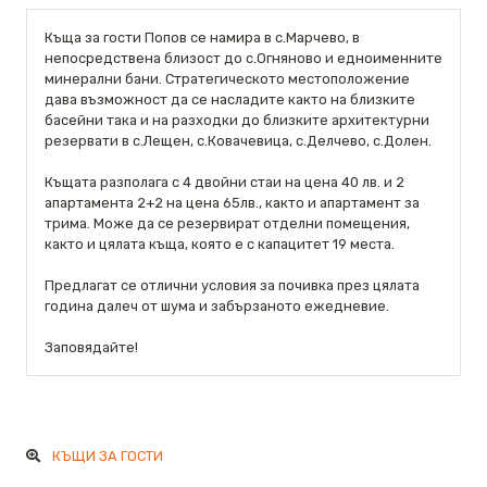
Къща за гости Попов се намира в с.Марчево, в
непосредствена близост до с.Огняново и едноименните
минерални бани. Стратегическото местоположение
дава възможност да се насладите както на близките
басейни така и на разходки до близките архитектурни
резервати в с.Лещен, с.Ковачевица, с.Делчево, с.Долен.
Къщата разполага с 4 двойни стаи на цена 40 лв. и 2
апартамента 2+2 на цена 65лв., както и апартамент за
трима. Може да се резервират отделни помещения,
както и цялата къща, която е с капацитет 19 места.
Предлагат се отлични условия за почивка през цялата
година далеч от шума и забързаното ежедневие.
Заповядайте!
КЪЩИ ЗА ГОСТИ