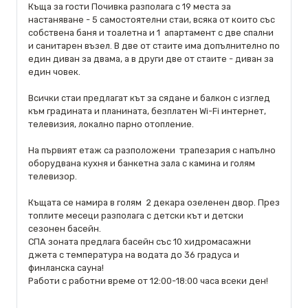
Къща за гости Почивка разполага с 19 места за
настаняване - 5 самостоятелни стаи, всяка от които със
собствена баня и тоалетна и 1 апартамент с две спални
и санитарен възел. В две от стаите има допълнително по
един диван за двама, а в други две от стаите - диван за
един човек.
Всички стаи предлагат кът за сядане и балкон с изглед
към градината и планината, безплатен Wi-Fi интернет,
телевизия, локално парно отопление.
На първият етаж са разположени трапезария с напълно
оборудвана кухня и банкетна зала с камина и голям
телевизор.
Къщата се намира в голям 2 декара озеленен двор. През
топлите месеци разполага с детски кът и детски
сезонен басейн.
СПА зоната предлага басейн със 10 хидромасажни
джета с температура на водата до 36 градуса и
финланска сауна!
Работи с работни време от 12:00-18:00 часа всеки ден!